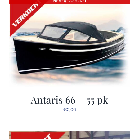
Niet op voorraad
Sloep huren
Afspraak maken
Antaris 66 – 55 pk
€
0,00