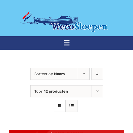
Ga
naar
inhoud
Toggle
Navigation
THUISHAVEN
Sorteer op
Naam
Weco sloepen
Toon
12 producten
Premium sloepen
Occasions
Stalling & onderhoud