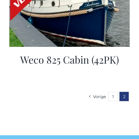
Weco 825 Cabin (42PK)
Vorige
1
2