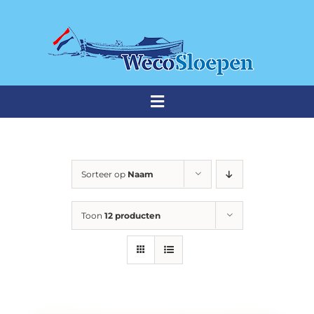
Ga
naar
inhoud
Toggle
Navigation
THUISHAVEN
Sorteer op
Naam
Weco sloepen
Toon
12 producten
Premium sloepen
Occasions
Stalling & onderhoud