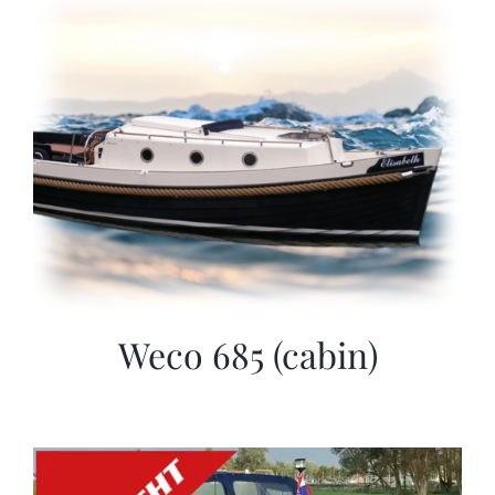
Sloep huren
Afspraak maken
Weco 685 (cabin)