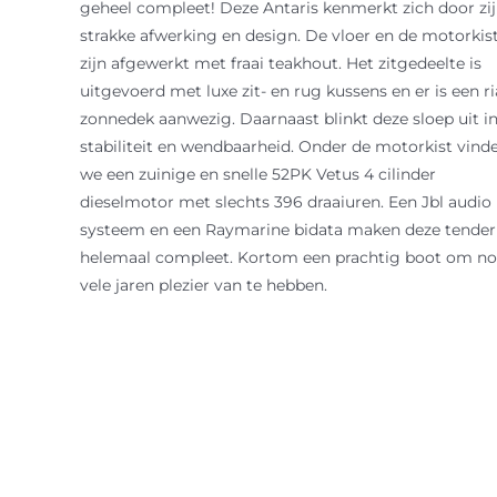
geheel compleet! Deze Antaris kenmerkt zich door zi
strakke afwerking en design. De vloer en de motorkis
zijn afgewerkt met fraai teakhout. Het zitgedeelte is
uitgevoerd met luxe zit- en rug kussens en er is een r
zonnedek aanwezig. Daarnaast blinkt deze sloep uit i
stabiliteit en wendbaarheid. Onder de motorkist vind
we een zuinige en snelle 52PK Vetus 4 cilinder
dieselmotor met slechts 396 draaiuren. Een Jbl audio
systeem en een Raymarine bidata maken deze tender
helemaal compleet. Kortom een prachtig boot om n
vele jaren plezier van te hebben.