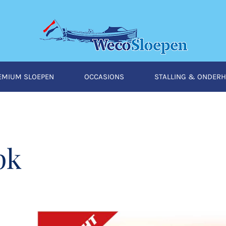
EMIUM SLOEPEN
OCCASIONS
STALLING & ONDER
pk