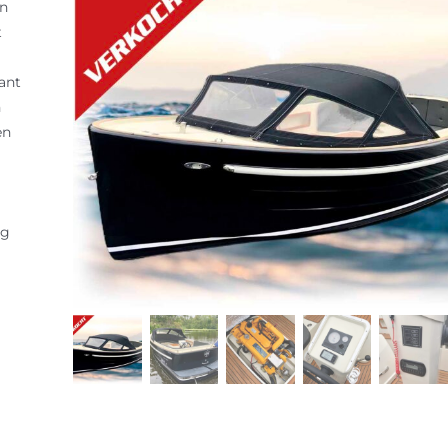
jn
t
iant
n
en
og