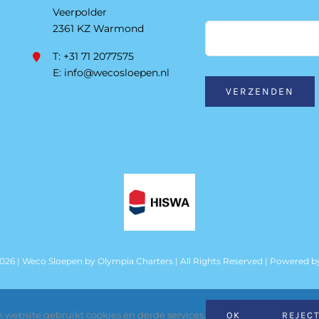
Veerpolder
2361 KZ Warmond
T: +31 71 2077575
E:
info@wecosloepen.nl
VERZENDEN
2026 | Weco Sloepen by
Olympia Charters
| All Rights Reserved | Powered 
 website gebruikt cookies en derde services.
OK
REJEC