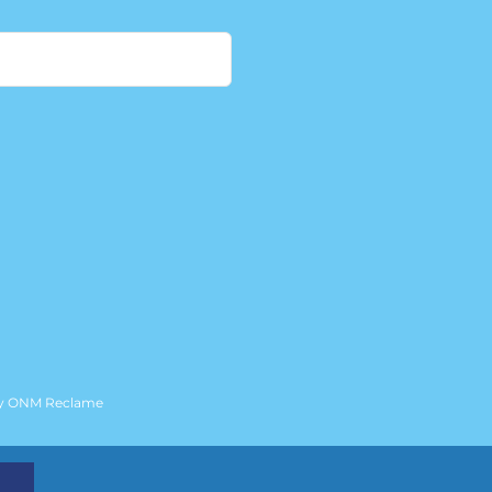
by
ONM Reclame
T