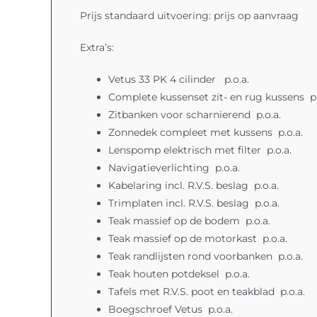
Prijs standaard uitvoering: prijs op aanvraag
Extra’s:
Vetus 33 PK 4 cilinder p.o.a.
Complete kussenset zit- en rug kussens p.
Zitbanken voor scharnierend p.o.a.
Zonnedek compleet met kussens p.o.a.
Lenspomp elektrisch met filter p.o.a.
Navigatieverlichting p.o.a.
Kabelaring incl. R.V.S. beslag p.o.a.
Trimplaten incl. R.V.S. beslag p.o.a.
Teak massief op de bodem p.o.a.
Teak massief op de motorkast p.o.a.
Teak randlijsten rond voorbanken p.o.a.
Teak houten potdeksel p.o.a.
Tafels met R.V.S. poot en teakblad p.o.a.
Boegschroef Vetus p.o.a.