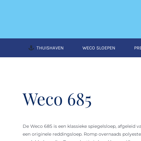
Ga
naar
inhoud
THUISHAVEN
WECO SLOEPEN
PR
Weco 685
De Weco 685 is een klassieke spiegelsloep, afgeleid v
een originele reddingsloep. Romp overnaads polyeste