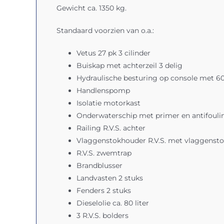
Gewicht ca. 1350 kg.
Standaard voorzien van o.a.:
Vetus 27 pk 3 cilinder
Buiskap met achterzeil 3 delig
Hydraulische besturing op console met 6
Handlenspomp
Isolatie motorkast
Onderwaterschip met primer en antifouli
Railing R.V.S. achter
Vlaggenstokhouder R.V.S. met vlaggenst
R.V.S. zwemtrap
Brandblusser
Landvasten 2 stuks
Fenders 2 stuks
Dieselolie ca. 80 liter
3 R.V.S. bolders