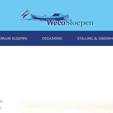
EMIUM SLOEPEN
OCCASIONS
STALLING & ONDER
an
r