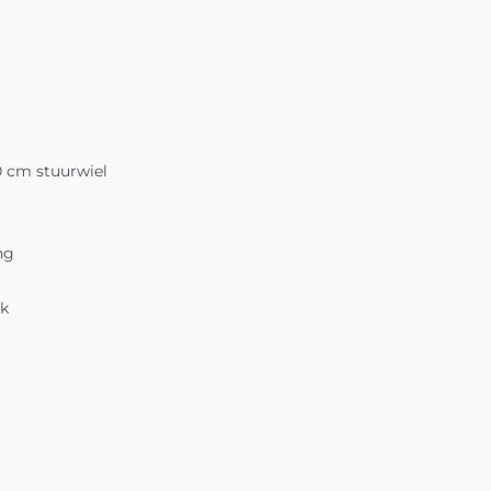
0 cm stuurwiel
ng
ok