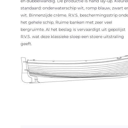
en dubbelwandig. De productie is hand lay-up. Kleure
standaard: onderwaterschip wit, romp blauw, zwart e
wit. Binnenzijde crème. R.V.S. beschermingsstrip ond
het gehele schip. Ruime banken met zeer veel
bergruimte. Al het beslag is vervaardigt uit gepolijst
R.V.S. wat deze klassieke sloep een stoere uitstraling
geeft.