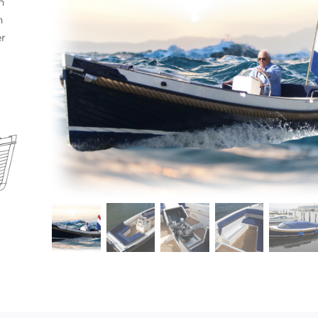
n
n
er