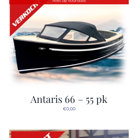
Niet op voorraad
Sloep huren
Afspraak maken
Antaris 66 – 55 pk
€
0,00