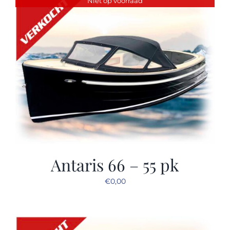
Niet op voorraad
Sloep huren
Afspraak maken
Antaris 66 – 55 pk
€
0,00