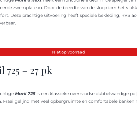
achtige
Maril 6 next
heeft een functionele deur in de spiegel van
eerde zwemplateau. Door de breedte van de sloep icm het vlakke 
ort. Deze prachtige uitvoering heeft speciale bekleding, RVS acc
verbaar.
Niet op voorraad
l 725 – 27 pk
achtige
Maril 725
is een klassieke overnaadse dubbelwandige pol
. Fraai gelijnd met veel opbergruimte en comfortabele banken