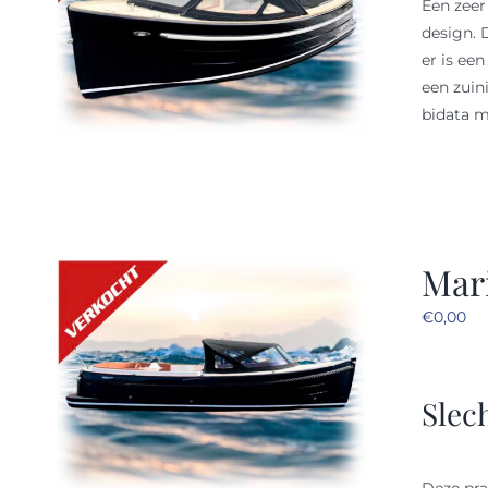
Een zeer
design. 
er is ee
een zuin
bidata m
Mari
€
0,00
Slec