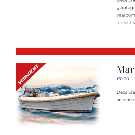
Deze pr
geïntegr
vaarcomf
direct le
Mari
€
0,00
Deze pr
accenten