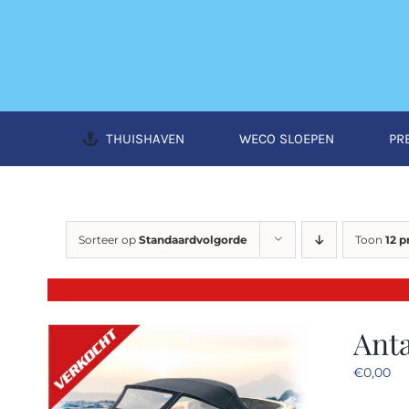
Ga
naar
inhoud
THUISHAVEN
WECO SLOEPEN
PR
Sorteer op
Standaardvolgorde
Toon
12 
Anta
€
0,00