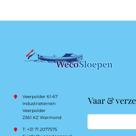
Veerpolder 61-67
Vaar & verz
Industrieterrein
Veerpolder
2361 KZ Warmond
T: +31 71 2077575