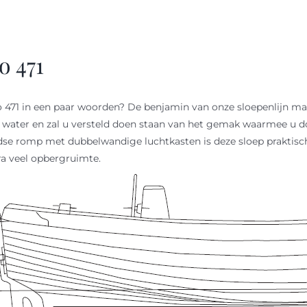
o 471
471 in een paar woorden? De benjamin van onze sloepenlijn maa
 water en zal u versteld doen staan van het gemak waarmee u do
se romp met dubbelwandige luchtkasten is deze sloep praktis
ra veel opbergruimte.