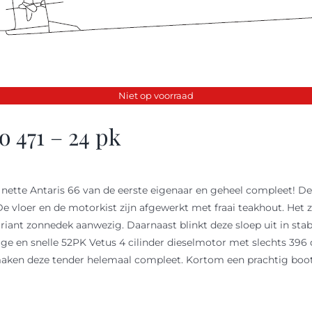
Niet op voorraad
 471 – 24 pk
 nette Antaris 66 van de eerste eigenaar en geheel compleet! De
De vloer en de motorkist zijn afgewerkt met fraai teakhout. Het z
n riant zonnedek aanwezig. Daarnaast blinkt deze sloep uit in st
ige en snelle 52PK Vetus 4 cilinder dieselmotor met slechts 396
aken deze tender helemaal compleet. Kortom een prachtig boot 