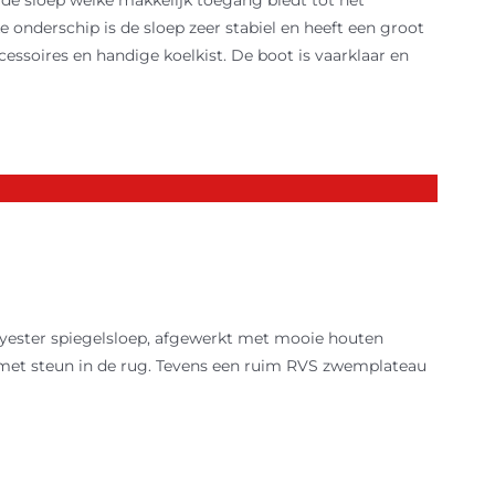
 de sloep welke makkelijk toegang biedt tot het
onderschip is de sloep zeer stabiel en heeft een groot
essoires en handige koelkist. De boot is vaarklaar en
yester spiegelsloep, afgewerkt met mooie houten
 met steun in de rug. Tevens een ruim RVS zwemplateau