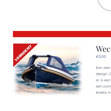
Weco
€
0,00
Een zeer
design. 
er is ee
een zuin
bidata m