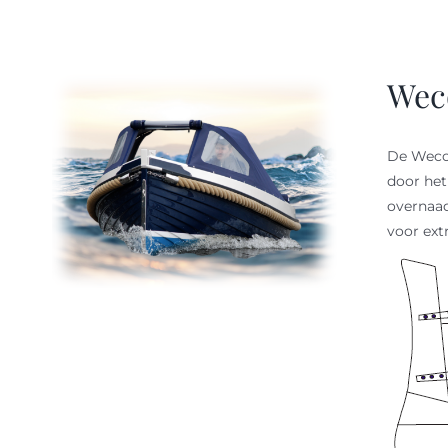
Wec
De Weco 
door het
overnaad
voor ext