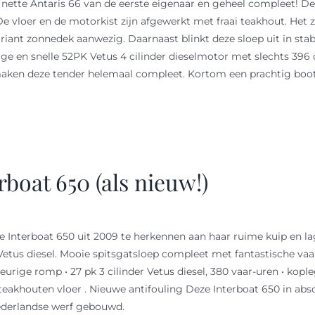
 nette Antaris 66 van de eerste eigenaar en geheel compleet! De
De vloer en de motorkist zijn afgewerkt met fraai teakhout. Het z
n riant zonnedek aanwezig. Daarnaast blinkt deze sloep uit in st
ige en snelle 52PK Vetus 4 cilinder dieselmotor met slechts 396
aken deze tender helemaal compleet. Kortom een prachtig boot 
rboat 650 (als nieuw!)
e Interboat 650 uit 2009 te herkennen aan haar ruime kuip en la
. Vetus diesel. Mooie spitsgatsloep compleet met fantastische va
eurige romp • 27 pk 3 cilinder Vetus diesel, 380 vaar-uren • kopl
teakhouten vloer . Nieuwe antifouling Deze Interboat 650 in abs
ederlandse werf gebouwd.