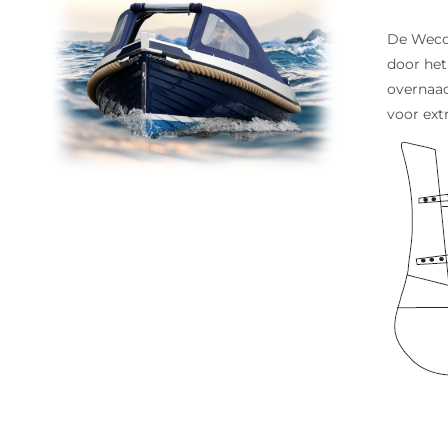
De Weco 
door het
overnaad
voor ext