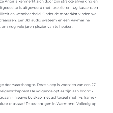
ze Antaris kenmerkt zich door zijn strakke afwerking en
itgedeelte is uitgevoerd met luxe zit- en rug kussens en
abiliteit en wendbaarheid. Onder de motorkist vinden we
 draaiuren. Een Jbl audio systeem en een Raymarine
om nog vele jaren plezier van te hebben.
ge doorvaarthoogte. Deze sloep is voorzien van een 27
areigenschappen! De volgende opties zijn aan boord: •
eguaan, • nieuwe buiskap met achterzeil met rvs frame •
olute topstaat! Te bezichtigen in Warmond! Volledig op