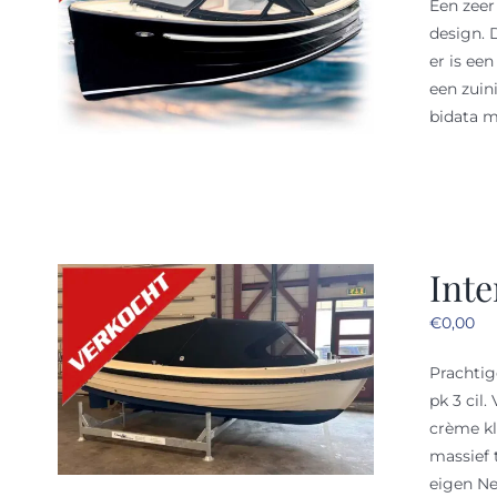
Een zeer
design. 
er is ee
een zuin
bidata m
Inte
€
0,00
Prachtig
pk 3 cil
crème kl
massief 
eigen N