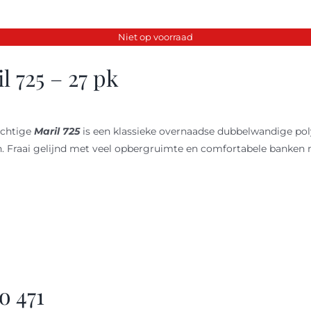
Niet op voorraad
l 725 – 27 pk
achtige
Maril 725
is een klassieke overnaadse dubbelwandige pol
. Fraai gelijnd met veel opbergruimte en comfortabele banken
o 471