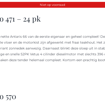
Niet op voorraad
 471 – 24 pk
 nette Antaris 66 van de eerste eigenaar en geheel compleet! De
De vloer en de motorkist zijn afgewerkt met fraai teakhout. Het z
n riant zonnedek aanwezig. Daarnaast blinkt deze sloep uit in st
ige en snelle 52PK Vetus 4 cilinder dieselmotor met slechts 396
aken deze tender helemaal compleet. Kortom een prachtig boot 
o 570