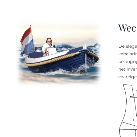
Wec
De elega
kabelari
belangri
het inva
vaareig