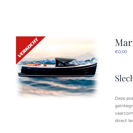
Mari
€
0,00
Slec
Deze pr
geïntegr
vaarcomf
direct le