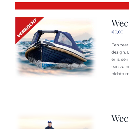
Weco
€
0,00
Een zeer
design. 
er is ee
een zuin
bidata m
Wec