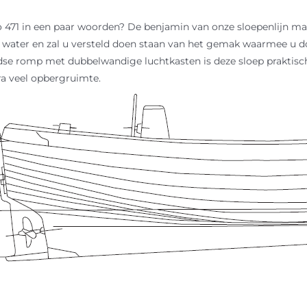
471 in een paar woorden? De benjamin van onze sloepenlijn maa
 water en zal u versteld doen staan van het gemak waarmee u do
se romp met dubbelwandige luchtkasten is deze sloep praktis
ra veel opbergruimte.