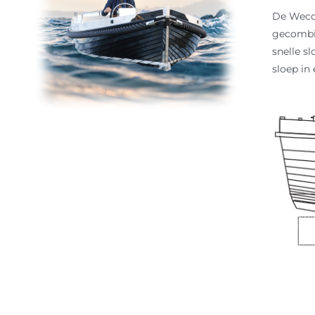
De Weco 
gecombin
snelle s
sloep in