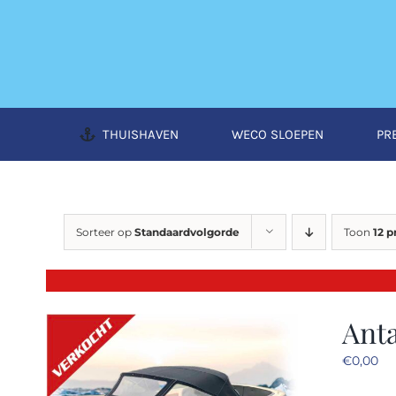
Ga
naar
inhoud
THUISHAVEN
WECO SLOEPEN
PR
Sorteer op
Standaardvolgorde
Toon
12 
Anta
€
0,00