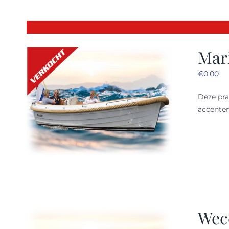
Mari
€
0,00
Deze pr
accenten
Wec