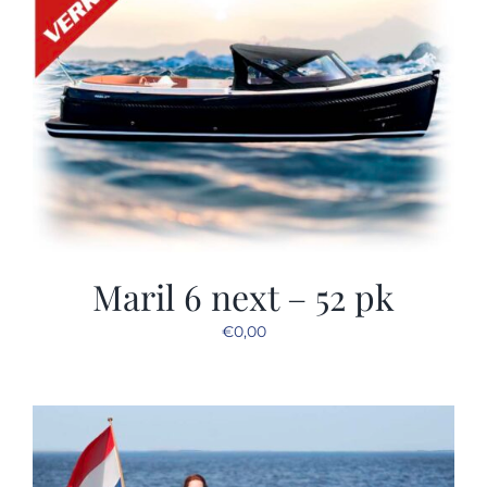
Maril 6 next – 52 pk
€
0,00