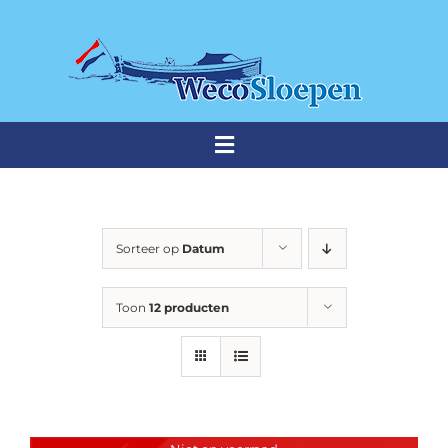
Ga
naar
inhoud
Toggle
Navigation
THUISHAVEN
Sorteer op
Datum
Weco sloepen
Toon
12 producten
Premium sloepen
Occasions
Stalling & onderhoud