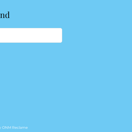
end
by
ONM Reclame