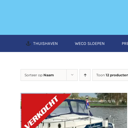
Ga
naar
inhoud
THUISHAVEN
WECO SLOEPEN
PR
Sorteer op
Naam
Toon
12 producte