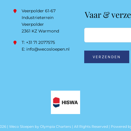
Veerpolder 61-67
Vaar & verz
Industrieterrein
Veerpolder
2361 KZ Warmond
T: +31 71 2077575
E:
info@wecosloepen.nl
VERZENDEN
2026 | Weco Sloepen by
Olympia Charters
| All Rights Reserved | Powered 