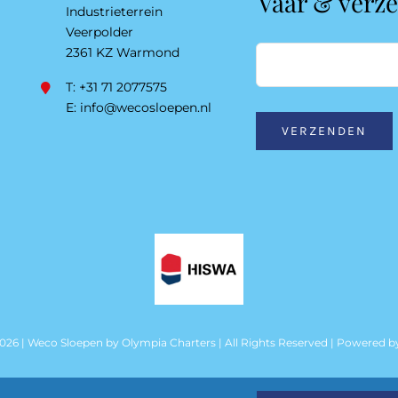
Vaar & verz
Industrieterrein
Veerpolder
2361 KZ Warmond
T: +31 71 2077575
E:
info@wecosloepen.nl
VERZENDEN
2026 | Weco Sloepen by
Olympia Charters
| All Rights Reserved | Powered 