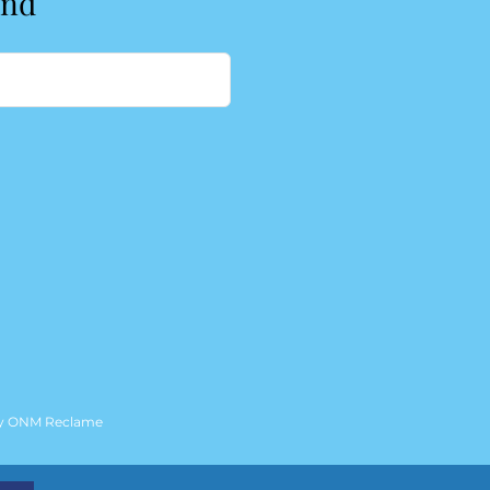
end
by
ONM Reclame