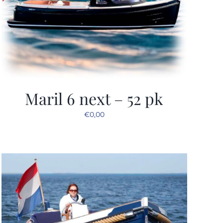
Maril 6 next – 52 pk
€
0,00