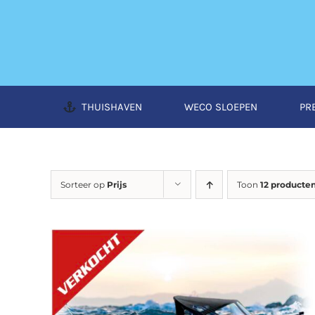
Ga
naar
inhoud
THUISHAVEN
WECO SLOEPEN
PR
Sorteer op
Prijs
Toon
12 producte