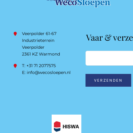
Veerpolder 61-67
Vaar & verz
Industrieterrein
Veerpolder
2361 KZ Warmond
T: +31 71 2077575
E:
info@wecosloepen.nl
VERZENDEN