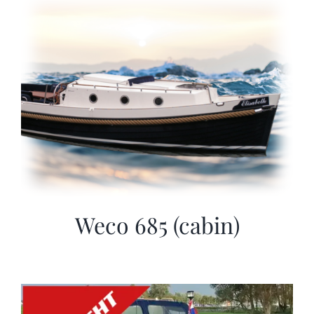
Sloep huren
Afspraak maken
Weco 685 (cabin)