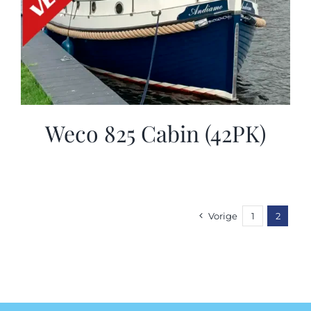
Weco 825 Cabin (42PK)
Vorige
1
2