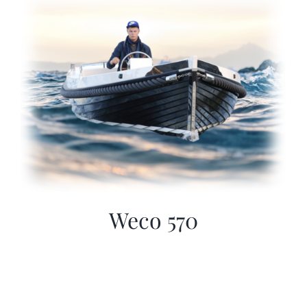
Sloep huren
Afspraak maken
Weco 570