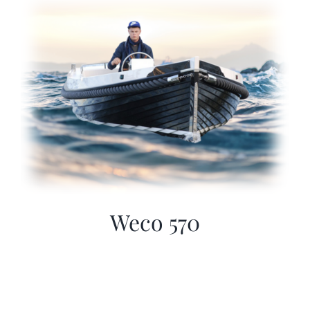
Sloep huren
Afspraak maken
Weco 570