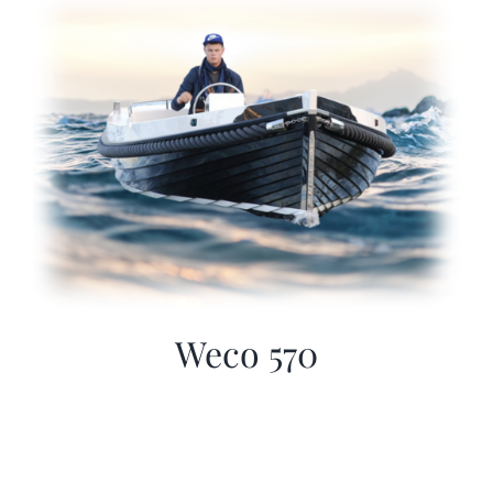
Sloep huren
Afspraak maken
Weco 570