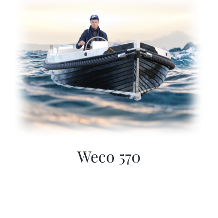
Sloep huren
Afspraak maken
Weco 570