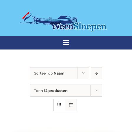
Ga
naar
inhoud
Toggle
Navigation
THUISHAVEN
Sorteer op
Naam
Weco sloepen
Toon
12 producten
Premium sloepen
Occasions
Stalling & onderhoud