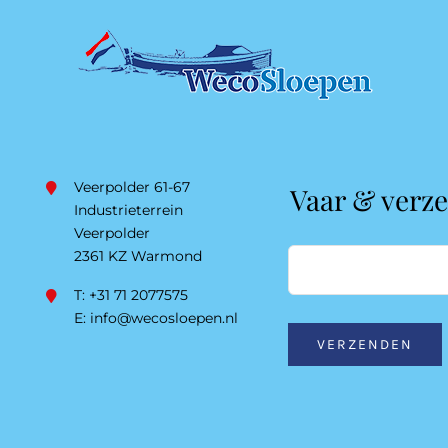
Veerpolder 61-67
Vaar & verz
Industrieterrein
Veerpolder
2361 KZ Warmond
T: +31 71 2077575
E:
info@wecosloepen.nl
VERZENDEN