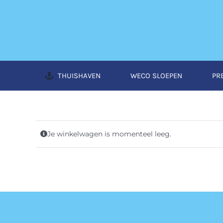
Ga
naar
inhoud
THUISHAVEN
WECO SLOEPEN
PR
Je winkelwagen is momenteel leeg.