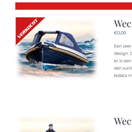
Weco
€
0,00
Een zeer
design. 
er is ee
een zuin
bidata m
Wec