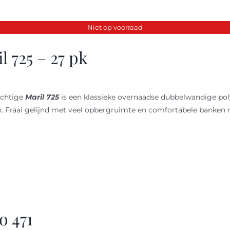
Niet op voorraad
l 725 – 27 pk
achtige
Maril 725
is een klassieke overnaadse dubbelwandige pol
. Fraai gelijnd met veel opbergruimte en comfortabele banken
o 471