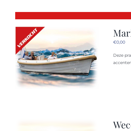
Mari
€
0,00
Deze pr
accenten
Wec