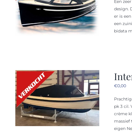
Een zeer
design. 
er is ee
een zuin
bidata m
Inte
€
0,00
Prachtig
pk 3 cil
crème kl
massief 
eigen N