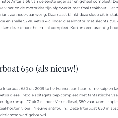
 nette Antaris 66 van de eerste eigenaar en geheel compleet! De
De vloer en de motorkist zijn afgewerkt met fraai teakhout. Het z
n riant zonnedek aanwezig. Daarnaast blinkt deze sloep uit in st
ige en snelle 52PK Vetus 4 cilinder dieselmotor met slechts 396
aken deze tender helemaal compleet. Kortom een prachtig boot 
rboat 650 (als nieuw!)
e Interboat 650 uit 2009 te herkennen aan haar ruime kuip en la
. Vetus diesel. Mooie spitsgatsloep compleet met fantastische va
eurige romp • 27 pk 3 cilinder Vetus diesel, 380 vaar-uren • kopl
teakhouten vloer . Nieuwe antifouling Deze Interboat 650 in abs
ederlandse werf gebouwd.