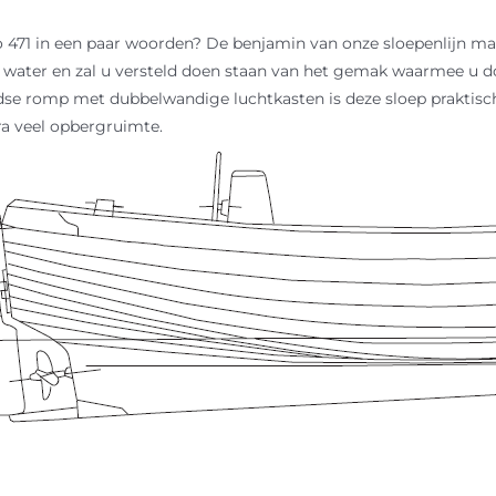
471 in een paar woorden? De benjamin van onze sloepenlijn maa
 water en zal u versteld doen staan van het gemak waarmee u do
se romp met dubbelwandige luchtkasten is deze sloep praktis
ra veel opbergruimte.