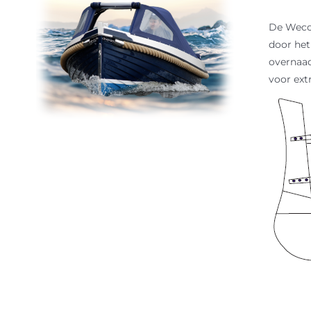
De Weco 
door het
overnaad
voor ext