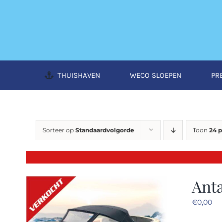
Ga
naar
inhoud
THUISHAVEN
WECO SLOEPEN
PR
Sorteer op
Standaardvolgorde
Toon
24 
Anta
€
0,00