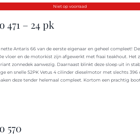
Niet op voorraad
 471 – 24 pk
 nette Antaris 66 van de eerste eigenaar en geheel compleet! De
De vloer en de motorkist zijn afgewerkt met fraai teakhout. Het z
n riant zonnedek aanwezig. Daarnaast blinkt deze sloep uit in st
ige en snelle 52PK Vetus 4 cilinder dieselmotor met slechts 396
aken deze tender helemaal compleet. Kortom een prachtig boot 
o 570