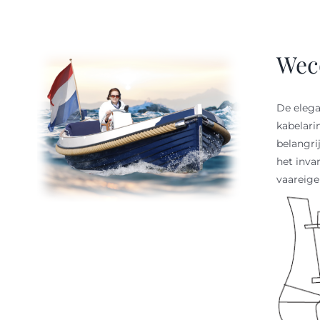
Wec
De elega
kabelari
belangri
het inva
vaareig