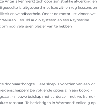
ze Antaris kenmerkt zich door zijn strakke afwerking en
itgedeelte is uitgevoerd met luxe zit- en rug kussens en
abiliteit en wendbaarheid. Onder de motorkist vinden we
 draaiuren. Een Jbl audio systeem en een Raymarine
om nog vele jaren plezier van te hebben.
ge doorvaarthoogte. Deze sloep is voorzien van een 27
areigenschappen! De volgende opties zijn aan boord: •
eguaan, • nieuwe buiskap met achterzeil met rvs frame •
olute topstaat! Te bezichtigen in Warmond! Volledig op