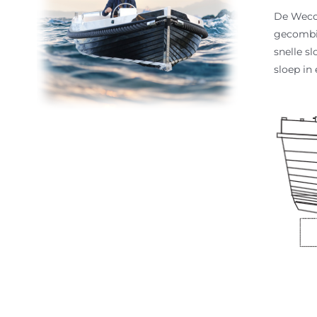
De Weco 
gecombin
snelle s
sloep in