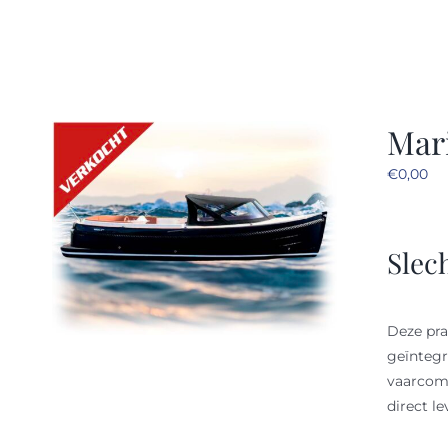
Mari
€
0,00
Slec
Deze pr
geïntegr
vaarcomf
direct le