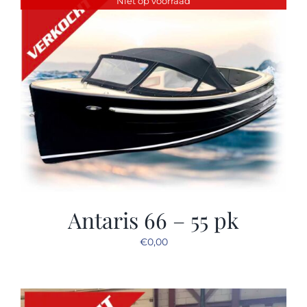
Niet op voorraad
Sloep huren
Afspraak maken
Antaris 66 – 55 pk
€
0,00