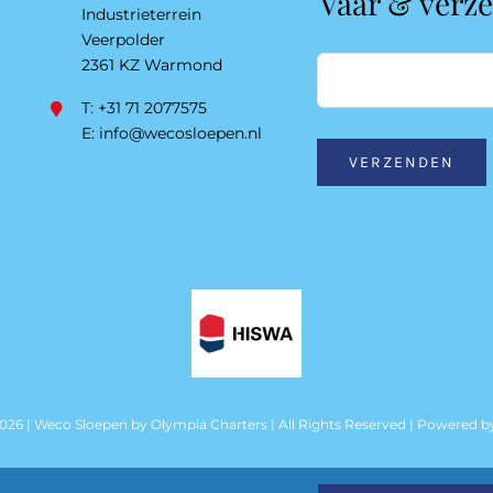
Vaar & verz
Industrieterrein
Veerpolder
2361 KZ Warmond
T: +31 71 2077575
E:
info@wecosloepen.nl
VERZENDEN
2026 | Weco Sloepen by
Olympia Charters
| All Rights Reserved | Powered 