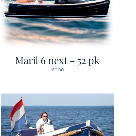
Maril 6 next – 52 pk
€
0,00