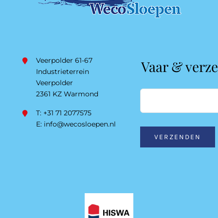
Veerpolder 61-67
Vaar & verz
Industrieterrein
Veerpolder
2361 KZ Warmond
T: +31 71 2077575
E:
info@wecosloepen.nl
VERZENDEN