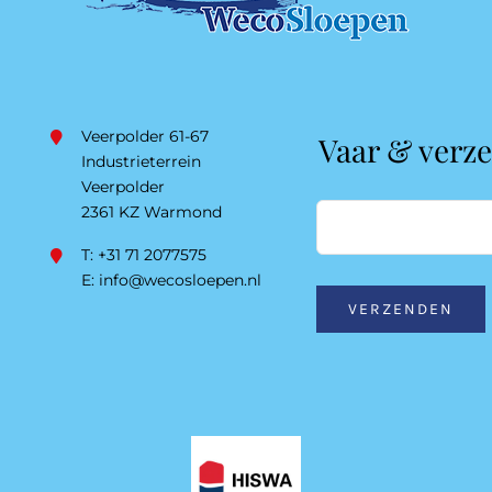
Veerpolder 61-67
Vaar & verz
Industrieterrein
Veerpolder
2361 KZ Warmond
T: +31 71 2077575
E:
info@wecosloepen.nl
VERZENDEN