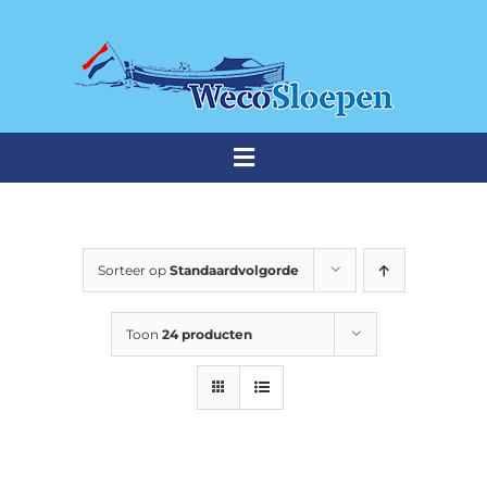
Ga
naar
inhoud
Toggle
Navigation
THUISHAVEN
Sorteer op
Standaardvolgorde
Weco sloepen
Toon
24 producten
Premium sloepen
Occasions
Stalling & onderhoud