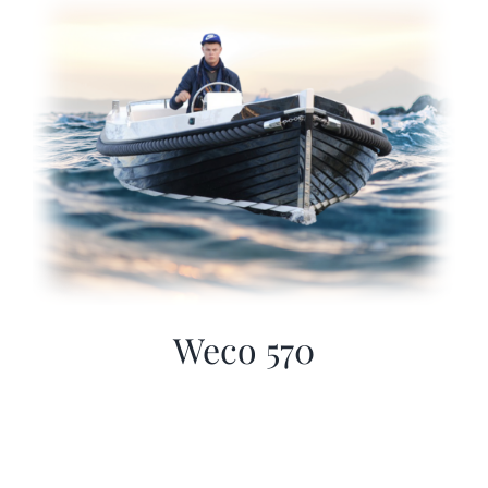
Sloep huren
Afspraak maken
Weco 570