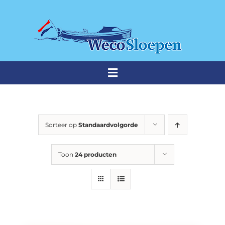
Ga
naar
inhoud
Toggle
Navigation
THUISHAVEN
Sorteer op
Standaardvolgorde
Weco sloepen
Toon
24 producten
Premium sloepen
Occasions
Stalling & onderhoud